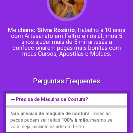
Me chamo
Silvia Rosário
, trabalho a 10 anos
com Artesanato em Feltro e nos últimos 5
anos ajudei mais de 5 mil artesãs a
confeccionarem peças mais bonitas com
meus Cursos, Apostilas e Moldes.
Perguntas Frequentes
Precisa de Máquina de Costura?
Não precisa de máquina de costura
. Todas as
peças podem ser feitas
100% à mão
, mesmo se
você seja iniciante na arte em feltro.