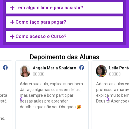
Tem algum limite para assistir?
Como faço para pagar?
Como acesso o Curso?
Depoimento das Alunas
Angela Maria Spuldaro
Leila Pon










Adorei sua aula, explica super bem.
Adorei as aulas v
u
Já faço algumas coisas em feltro,
professora marav
orta
mas sempre é bom participar
explica muito be
está
dessas aulas pra aprender
Deus te Abençoe 
detalhes que não sei. Obrigada
,
ho,