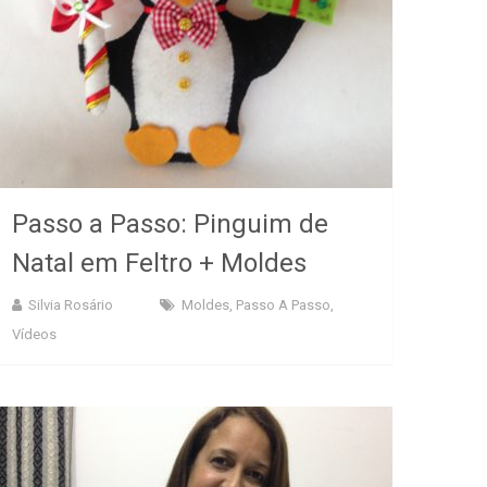
Passo a Passo: Pinguim de
Natal em Feltro + Moldes
Silvia Rosário
Moldes
,
Passo A Passo
,
Vídeos