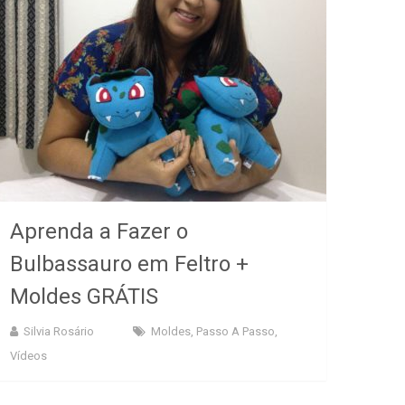
Aprenda a Fazer o
Bulbassauro em Feltro +
Moldes GRÁTIS
Silvia Rosário
Moldes
,
Passo A Passo
,
Vídeos