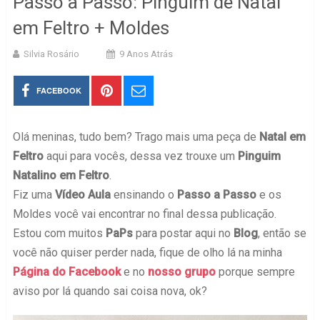
Passo a Passo: Pinguim de Natal
em Feltro + Moldes
Silvia Rosário
9 Anos Atrás
FACEBOOK
Olá meninas, tudo bem? Trago mais uma peça de
Natal em
Feltro
aqui para vocês, dessa vez trouxe um
Pinguim
Natalino em Feltro
.
Fiz uma
Vídeo Aula
ensinando o
Passo a Passo
e os
Moldes você vai encontrar no final dessa publicação.
Estou com muitos
PaPs
para postar aqui no
Blog
, então se
você não quiser perder nada, fique de olho lá na minha
Página do Facebook
e no
nosso grupo
porque sempre
aviso por lá quando sai coisa nova, ok?